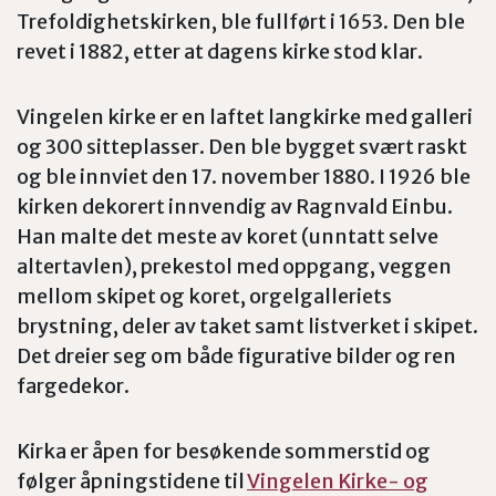
Trefoldighetskirken, ble fullført i 1653. Den ble
revet i 1882, etter at dagens kirke stod klar.
Vingelen kirke er en laftet langkirke med galleri
og 300 sitteplasser. Den ble bygget svært raskt
og ble innviet den 17. november 1880. I 1926 ble
kirken dekorert innvendig av Ragnvald Einbu.
Han malte det meste av koret (unntatt selve
altertavlen), prekestol med oppgang, veggen
mellom skipet og koret, orgelgalleriets
brystning, deler av taket samt listverket i skipet.
Det dreier seg om både figurative bilder og ren
fargedekor.
Kirka er åpen for besøkende sommerstid og
følger åpningstidene til
Vingelen Kirke- og