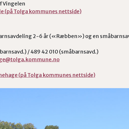
if Vingelen
le (på Tolga kommunes nettside)
arnsavdeling 2-6 år («Ræbben») og en småbarnsav
rbarnsavd.) / 489 42 010 (småbarnsavd.)
age@tolga.kommune.no
rnehage (på Tolga kommunes nettside)