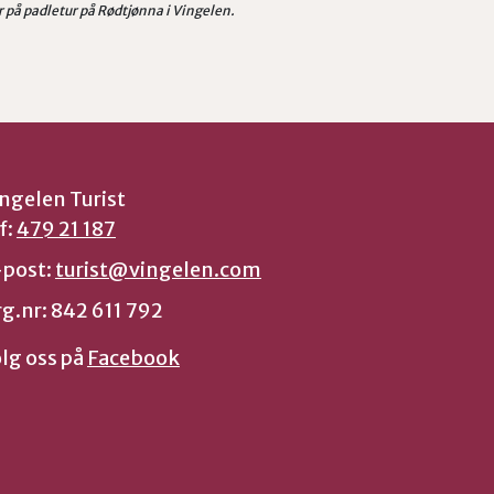
r på padletur på Rødtjønna i Vingelen.
ngelen Turist
f:
479 21 187
-post:
turist@vingelen.com
g.nr: 842 611 792
lg oss på
Facebook