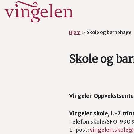
Hopp til hovedinnhold
Hjem
»
Skole og barnehage
Skole og ba
Vingelen Oppvekstsente
Vingelen skole, 1.-7. trin
Telefon skole/SFO: 990 
E-post:
vingelen.skole