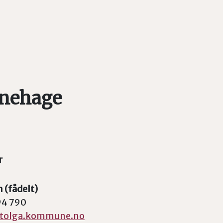
rnehage
r
n (fådelt)
94 790
@tolga.kommune.no