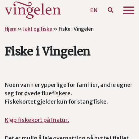
EN
Hopp til hovedinnhold
Hjem
»
Jakt og fiske
»
Fiske i Vingelen
Fiske i Vingelen
Noen vann er ypperlige for familier, andre egner
seg for øvede fluefiskere.
Fiskekortet gjelder kun for stangfiske.
Kjøp fiskekort på Inatur.
Det er mulig å leie overnatting på hytte i fjellet.