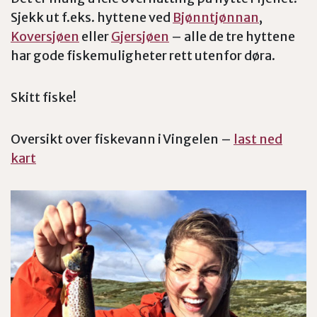
Sjekk ut f.eks. hyttene ved
Bjønntjønnan
,
Koversjøen
eller
Gjersjøen
– alle de tre hyttene
har gode fiskemuligheter rett utenfor døra.
Skitt fiske!
Oversikt over fiskevann i Vingelen –
last ned
kart