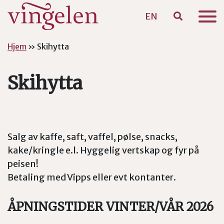
EN
Hopp til hovedinnhold
Hjem
»
Skihytta
Skihytta
Salg av kaffe, saft, vaffel, pølse, snacks,
kake/kringle e.l. Hyggelig vertskap og fyr på
peisen!
Betaling med Vipps eller evt kontanter.
ÅPNINGSTIDER VINTER/VÅR 2026