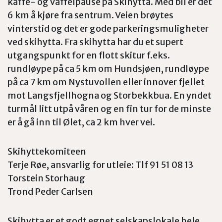
kaffe- og vaffelpause på Skihytta. Med bil er det
6 km å kjøre fra sentrum. Veien brøytes
vinterstid og det er gode parkeringsmuligheter
ved skihytta. Fra skihytta har du et supert
utgangspunkt for en flott skitur f.eks.
rundløype på ca 5 km om Hundsjøen, rundløype
på ca 7 km om Nystuvollen eller innover fjellet
mot Langsfjellhogna og Storbekkbua. En yndet
turmål litt utpå våren og en fin tur for de minste
er å gå inn til Ølet, ca 2 km hver vei.
Skihyttekomiteen
Terje Røe, ansvarlig for utleie: Tlf 91 51 08 13
Torstein Storhaug
Trond Peder Carlsen
Skihytta er et godt egnet selskapslokale hele