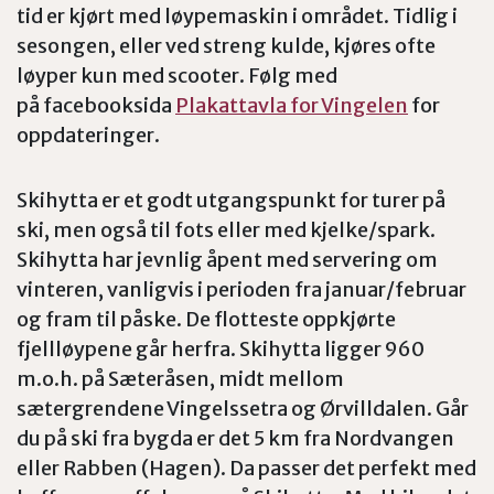
tid er kjørt med løypemaskin i området. Tidlig i
sesongen, eller ved streng kulde, kjøres ofte
løyper kun med scooter. Følg med
på facebooksida
Plakattavla for Vingelen
for
oppdateringer.
Skihytta er et godt utgangspunkt for turer på
ski, men også til fots eller med kjelke/spark.
Skihytta har jevnlig åpent med servering om
vinteren, vanligvis i perioden fra januar/februar
og fram til påske. De flotteste oppkjørte
fjellløypene går herfra. Skihytta ligger 960
m.o.h. på Sæteråsen, midt mellom
sætergrendene Vingelssetra og Ørvilldalen. Går
du på ski fra bygda er det 5 km fra Nordvangen
eller Rabben (Hagen). Da passer det perfekt med