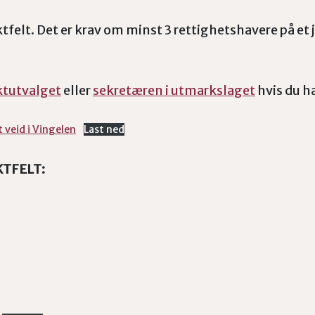
aktfelt. Det er krav om minst 3 rettighetshavere på et
aktutvalget
eller
sekretæren i utmarkslaget
hvis du h
t veid i Vingelen
Last ned
KTFELT: