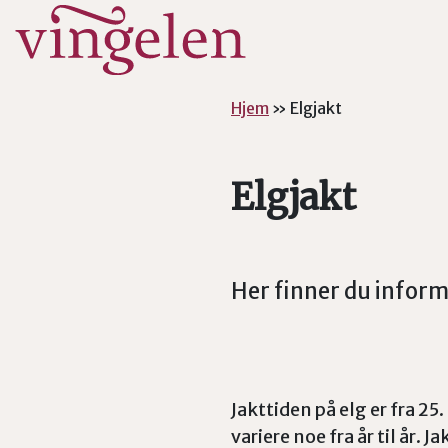
Hopp til hovedinnhold
Hjem
»
Elgjakt
Elgjakt
Her finner du inform
Jakttiden på elg er fra 2
variere noe fra år til år. 