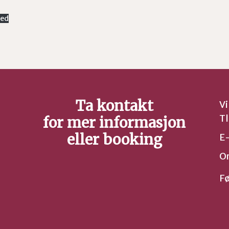
ned
Ta kontakt
Vi
Tl
for mer informasjon
eller booking
E
Or
Fø