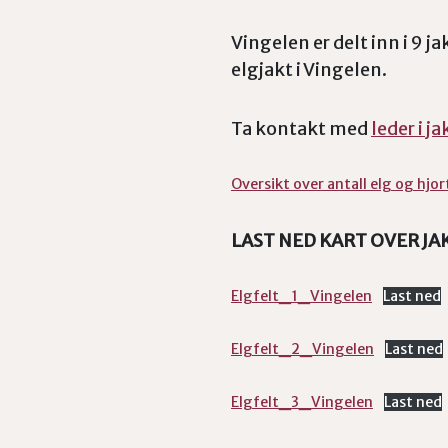
Vingelen er delt inn i 9 j
elgjakt i Vingelen.
Ta kontakt med
leder i j
Oversikt over antall elg og hjor
LAST NED KART OVER JA
Elgfelt_1_Vingelen
Last ned
Elgfelt_2_Vingelen
Last ned
Elgfelt_3_Vingelen
Last ned