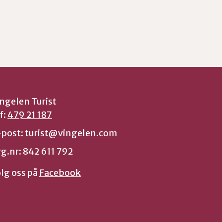
ngelen Turist
f:
479 21 187
-post:
turist@vingelen.com
g.nr: 842 611 792
lg oss på
Facebook