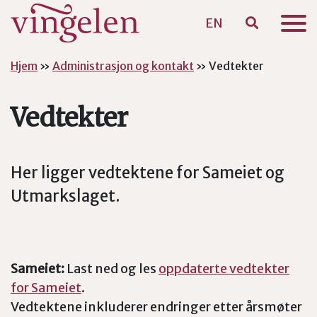
EN
Hopp til hovedinnhold
Hjem
»
Administrasjon og kontakt
»
Vedtekter
Vedtekter
Her ligger vedtektene for Sameiet og
Utmarkslaget.
Sameiet:
Last ned og les
oppdaterte vedtekter
for Sameiet
.
Vedtektene inkluderer endringer etter årsmøter