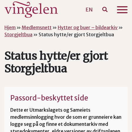
EN
Hopp til hovedinnhold
Hjem
»
Medlemsnett
»
Hytter og buer – bildearkiv
»
Storgjeltbua
»
Status hytte/er gjort Storgjeltbua
Status hytte/er gjort
Storgjeltbua
Passord-beskyttet side
Dette er Utmarkslagets og Sameiets
medlemsinnlogging hvor de som er grunneiere kan
logge seg på og finne et dokumentarkiv med
styredokumenter, eldre versjoner av driftsplanen,